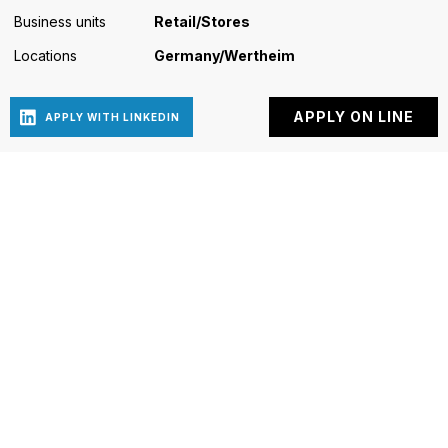
Business units
Retail/Stores
Locations
Germany/Wertheim
Woolrich Europe Spa
TORINO
LARGO MAURIZIO
VITALE N. 1
03506281207
FOLLOW US